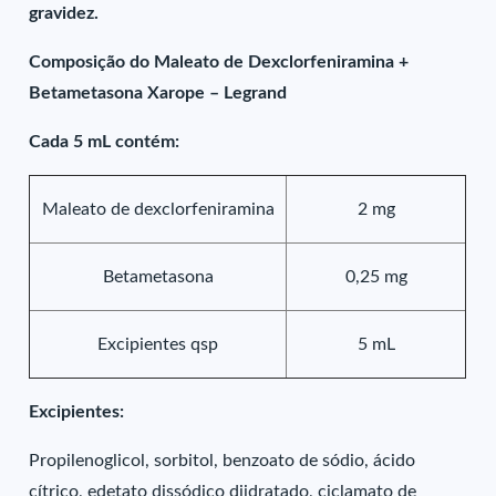
gravidez.
Composição do Maleato de Dexclorfeniramina +
Betametasona Xarope – Legrand
Cada 5 mL contém:
Maleato de dexclorfeniramina
2 mg
Betametasona
0,25 mg
Excipientes qsp
5 mL
Excipientes:
Propilenoglicol, sorbitol, benzoato de sódio, ácido
cítrico, edetato dissódico diidratado, ciclamato de