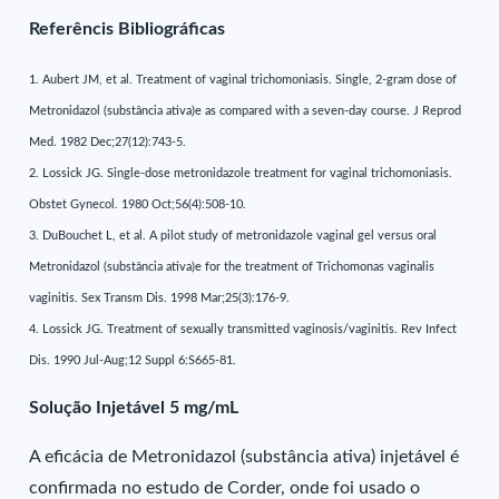
Referêncis Bibliográficas
1. Aubert JM, et al. Treatment of vaginal trichomoniasis. Single, 2-gram dose of
Metronidazol (substância ativa)e as compared with a seven-day course. J Reprod
Med. 1982 Dec;27(12):743-5.
2. Lossick JG. Single-dose metronidazole treatment for vaginal trichomoniasis.
Obstet Gynecol. 1980 Oct;56(4):508-10.
3. DuBouchet L, et al. A pilot study of metronidazole vaginal gel versus oral
Metronidazol (substância ativa)e for the treatment of Trichomonas vaginalis
vaginitis. Sex Transm Dis. 1998 Mar;25(3):176-9.
4. Lossick JG. Treatment of sexually transmitted vaginosis/vaginitis. Rev Infect
Dis. 1990 Jul-Aug;12 Suppl 6:S665-81.
Solução Injetável 5 mg/mL
A eficácia de Metronidazol (substância ativa) injetável é
confirmada no estudo de Corder, onde foi usado o