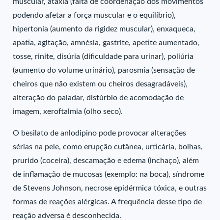
muscular, ataxia (falta de coordenação dos movimentos
podendo afetar a força muscular e o equilíbrio),
hipertonia (aumento da rigidez muscular), enxaqueca,
apatia, agitação, amnésia, gastrite, apetite aumentado,
tosse, rinite, disúria (dificuldade para urinar), poliúria
(aumento do volume urinário), parosmia (sensação de
cheiros que não existem ou cheiros desagradáveis),
alteração do paladar, distúrbio de acomodação de
imagem, xeroftalmia (olho seco).
O besilato de anlodipino pode provocar alterações
sérias na pele, como erupção cutânea, urticária, bolhas,
prurido (coceira), descamação e edema (inchaço), além
de inflamação de mucosas (exemplo: na boca), síndrome
de Stevens Johnson, necrose epidérmica tóxica, e outras
formas de reações alérgicas. A frequência desse tipo de
reação adversa é desconhecida.