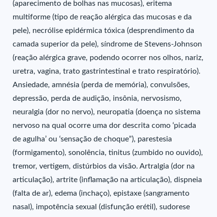
(aparecimento de bolhas nas mucosas), eritema
multiforme (tipo de reação alérgica das mucosas e da
pele), necrólise epidérmica tóxica (desprendimento da
camada superior da pele), síndrome de Stevens-Johnson
(reação alérgica grave, podendo ocorrer nos olhos, nariz,
uretra, vagina, trato gastrintestinal e trato respiratório).
Ansiedade, amnésia (perda de memória), convulsões,
depressão, perda de audição, insônia, nervosismo,
neuralgia (dor no nervo), neuropatia (doença no sistema
nervoso na qual ocorre uma dor descrita como ‘picada
de agulha’ ou ‘sensação de choque”), parestesia
(formigamento), sonolência, tinitus (zumbido no ouvido),
tremor, vertigem, distúrbios da visão. Artralgia (dor na
articulação), artrite (inflamação na articulação), dispneia
(falta de ar), edema (inchaço), epistaxe (sangramento
nasal), impotência sexual (disfunção erétil), sudorese