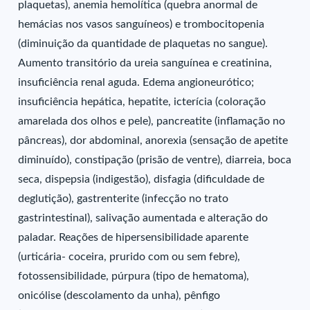
plaquetas), anemia hemolítica (quebra anormal de
hemácias nos vasos sanguíneos) e trombocitopenia
(diminuição da quantidade de plaquetas no sangue).
Aumento transitório da ureia sanguínea e creatinina,
insuficiência renal aguda. Edema angioneurótico;
insuficiência hepática, hepatite, icterícia (coloração
amarelada dos olhos e pele), pancreatite (inflamação no
pâncreas), dor abdominal, anorexia (sensação de apetite
diminuído), constipação (prisão de ventre), diarreia, boca
seca, dispepsia (indigestão), disfagia (dificuldade de
deglutição), gastrenterite (infecção no trato
gastrintestinal), salivação aumentada e alteração do
paladar. Reações de hipersensibilidade aparente
(urticária- coceira, prurido com ou sem febre),
fotossensibilidade, púrpura (tipo de hematoma),
onicólise (descolamento da unha), pênfigo