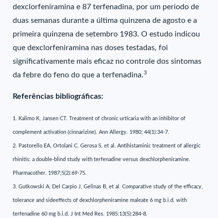
dexclorfeniramina e 87 terfenadina, por um período de
duas semanas durante a última quinzena de agosto e a
primeira quinzena de setembro 1983. O estudo indicou
que dexclorfeniramina nas doses testadas, foi
significativamente mais eficaz no controle dos sintomas
3
da febre do feno do que a terfenadina.
Referências bibliográficas:
1. Kalimo K, Jansen CT. Treatment of chronic urticaria with an inhibitor of
complement activation (cinnarizine). Ann Allergy. 1980; 44(1):34-7.
2. Pastorello EA, Ortolani C, Gerosa S, et al. Antihistaminic treatment of allergic
rhinitis: a double-blind study with terfenadine versus dexchlorpheniramine.
Pharmacother. 1987;5(2):69-75.
3. Gutkowski A, Del Carpio J, Gelinas B, et al. Comparative study of the efficacy,
tolerance and sideeffects of dexchlorpheniramine maleate 6 mg b.i.d. with
terfenadine 60 mg b.i.d. J Int Med Res. 1985:13(5):284-8.