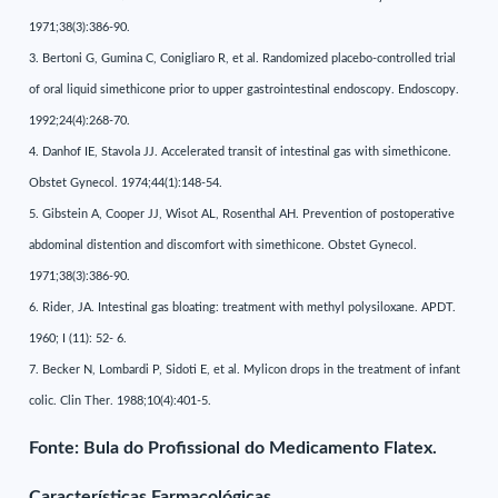
1971;38(3):386-90.
3. Bertoni G, Gumina C, Conigliaro R, et al. Randomized placebo-controlled trial
of oral liquid simethicone prior to upper gastrointestinal endoscopy. Endoscopy.
1992;24(4):268-70.
4. Danhof IE, Stavola JJ. Accelerated transit of intestinal gas with simethicone.
Obstet Gynecol. 1974;44(1):148-54.
5. Gibstein A, Cooper JJ, Wisot AL, Rosenthal AH. Prevention of postoperative
abdominal distention and discomfort with simethicone. Obstet Gynecol.
1971;38(3):386-90.
6. Rider, JA. Intestinal gas bloating: treatment with methyl polysiloxane. APDT.
1960; I (11): 52- 6.
7. Becker N, Lombardi P, Sidoti E, et al. Mylicon drops in the treatment of infant
colic. Clin Ther. 1988;10(4):401-5.
Fonte: Bula do Profissional do Medicamento Flatex.
Características Farmacológicas