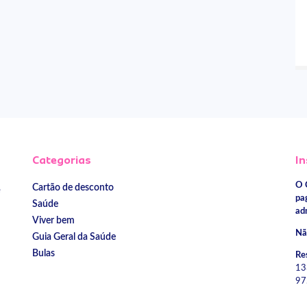
Categorias
In
O 
Cartão de desconto
e
pa
Saúde
ad
Viver bem
Nã
Guia Geral da Saúde
Bulas
Re
13
97