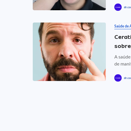
dr.co
Saúde de 
Cerat
sobre
A saúde
de manif
dr.co