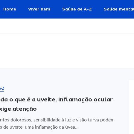
Home
Viver bem
Saúde de A-Z
Saúde menta
A-Z
da o que é a uveíte, inflamação ocular
xige atenção
tos dolorosos, sensibilidade à luz e visão turva podem
is de uveíte, uma inflamação da úvea...