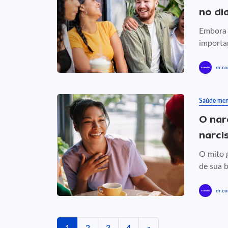
no dia
Embora n
importan
dr.co
Saúde men
O nar
narci
O mito 
de sua b
dr.co