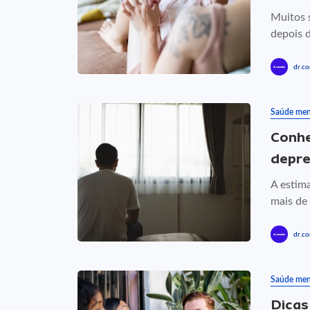
Muitos 
depois 
dr.co
Saúde men
Conhe
depr
A estim
mais de
dr.co
Saúde men
Dicas