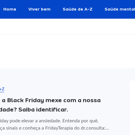
Home
Viver bem
Saúde de A-Z
Saúde menta
A-Z
a Black Friday mexe com a nossa
dade? Saiba identificar.
iday pode elevar a ansiedade. Entenda por quê,
a sinais e conheça a FridayTerapia do dr.consulta:...