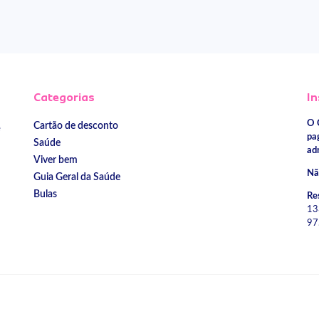
Categorias
In
O 
Cartão de desconto
e
pa
Saúde
ad
Viver bem
Nã
Guia Geral da Saúde
Bulas
Re
13
97