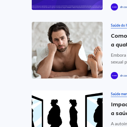
dr.co
Saúde do
Como 
a qua
Embora 
sexual p
dr.co
Saúde men
Impac
a saú
A autoi