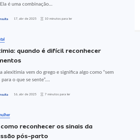
Ela é uma combinação...
17, abr de 2025
10 minutos para ler
nsulta
tal
timia: quando é difícil reconhecer
mentos
a alexitimia vem do grego e significa algo como “sem
 para o que se sente”....
16, abr de 2025
7 minutos para ler
nsulta
mulher
 como reconhecer os sinais da
ssão pós-parto