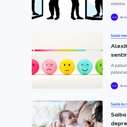
mesma. 
dr.co
Saúde men
Alexi
senti
A palavr
palavras
dr.co
Saúde da 
Saiba
depre