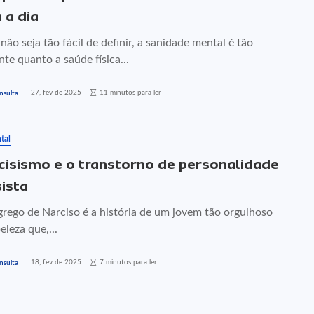
 a dia
ão seja tão fácil de definir, a sanidade mental é tão
te quanto a saúde física...
27, fev de 2025
11 minutos para ler
nsulta
tal
cisismo e o transtorno de personalidade
sista
grego de Narciso é a história de um jovem tão orgulhoso
eleza que,...
18, fev de 2025
7 minutos para ler
nsulta