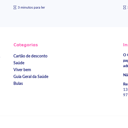
3 minutos para ler
Categorias
In
O 
Cartão de desconto
e
pa
Saúde
ad
Viver bem
Nã
Guia Geral da Saúde
Bulas
Re
13
97