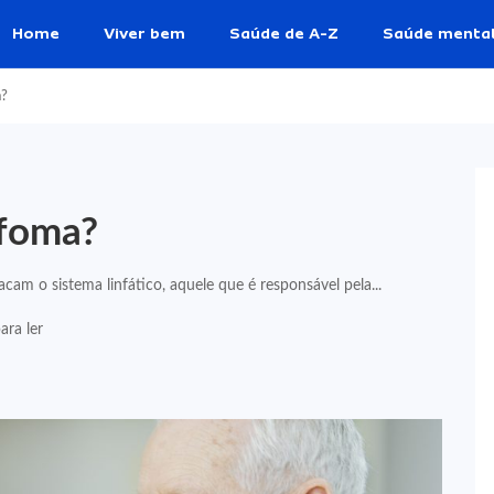
Home
Viver bem
Saúde de A-Z
Saúde menta
a?
nfoma?
m o sistema linfático, aquele que é responsável pela...
ara ler