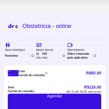
Obstetricia - online
Sexo biológico
Idade (anos)
Atendimento
11
150
Vídeo chamada
Feminino
mín.
máx.
pelo aplicativo
Com
R$
65,00
Cartão dr.consulta
R$
116,00
Sem
Cartão dr.consulta
até
2
x de
58,00
sem juros
Agendar