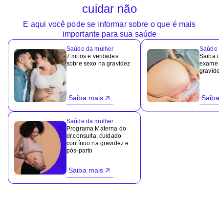
cuidar não
E aqui você pode se informar sobre o que é mais
importante para sua saúde
Saúde da mulher
Saúde 
7 mitos e verdades
Saiba 
sobre sexo na gravidez
exame 
gravid
Saiba mais
Saiba
Saúde da mulher
Programa Materna do
dr.consulta: cuidado
contínuo na gravidez e
pós-parto
Saiba mais