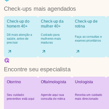
Check-ups mais agendados
Check-up do
Check-up da
Check-up de
homem 40+
mulher 40+
rotina
Dê mais atenção a
Cuidado para
Faça as consultas e
saúde, antes de
mulheres mais
exames prioritários
precisar
maduras
Encontre seu especialista
Otorrino
Oftalmologista
Urologista
Seu cuidado
Agende aqui sua
Receba um cuidado
preventivo está aqui
consulta de rotina
mais direcionado