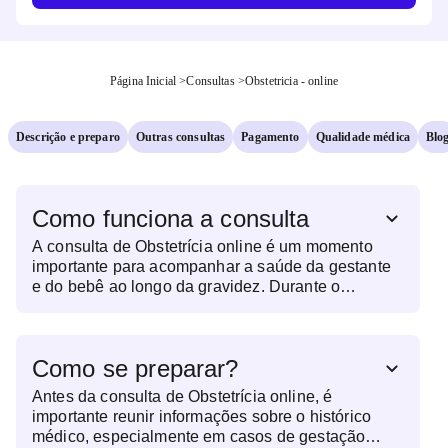
Página Inicial
>
Consultas
>
Obstetricia - online
Descrição e preparo
Outras consultas
Pagamento
Qualidade médica
Blo
Como funciona a consulta
A consulta de Obstetrícia online é um momento
importante para acompanhar a saúde da gestante
e do bebê ao longo da gravidez. Durante o
atendimento, o obstetra escuta as queixas, avalia
os sintomas relatados e analisa o histórico clínico
da paciente. Além disso, orienta sobre cada fase
Como se preparar?
da gestação, esclarece dúvidas e propõe os
próximos passos do pré-natal. Em uma consulta de
Antes da consulta de Obstetrícia online, é
Obstetrícia online, também é possível discutir
importante reunir informações sobre o histórico
exames anteriores, ajustar medicações e receber
médico, especialmente em casos de gestação
orientações sobre alimentação, atividades físicas e