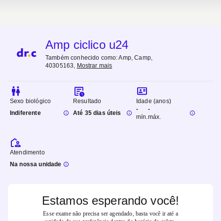
Amp ciclico u24
Também conhecido como:
Amp, Camp,
40305163
,
Mostrar mais
Sexo biológico
Resultado
Idade (anos)
-
-
Indiferente
Até 35 dias úteis
mín.
máx.
Atendimento
Na nossa unidade
Estamos esperando você!
Esse exame não precisa ser agendado, basta você ir até a