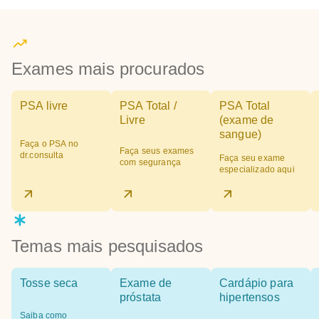
Exames mais procurados
PSA livre
PSA Total /
PSA Total
Livre
(exame de
sangue)
Faça o PSA no
Faça seus exames
dr.consulta
Faça seu exame
com segurança
especializado aqui
Temas mais pesquisados
Tosse seca
Exame de
Cardápio para
próstata
hipertensos
Saiba como