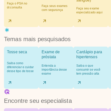
sangue)
Faça o PSA no
Faça seus exames
dr.consulta
Faça seu exame
com segurança
especializado aqui
Temas mais pesquisados
Tosse seca
Exame de
Cardápio para
próstata
hipertensos
Saiba como
Entenda a
Saiba o que
diferenciar e cuidar
importância desse
consumir se você
desse tipo de tosse
exame
tem pressão alta
Encontre seu especialista