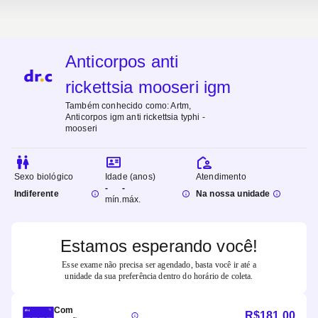
Anticorpos anti
rickettsia mooseri igm
Também conhecido como:
Artm,
Anticorpos igm anti rickettsia typhi -
mooseri
Sexo biológico
Idade (anos)
Atendimento
-
-
Indiferente
Na nossa unidade
mín.
máx.
Estamos esperando você!
Esse exame não precisa ser agendado, basta você ir até a
unidade da sua preferência dentro do horário de coleta.
Com
R$
181,00