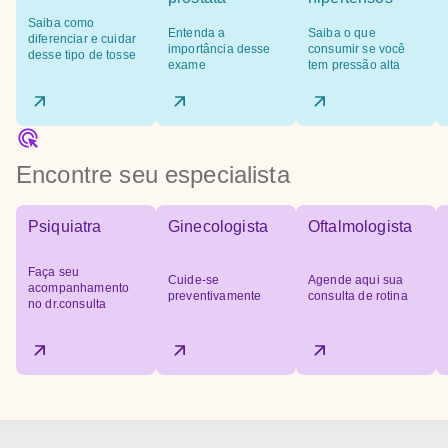
Saiba como
Entenda a
Saiba o que
diferenciar e cuidar
importância desse
consumir se você
desse tipo de tosse
exame
tem pressão alta
Encontre seu especialista
Psiquiatra
Ginecologista
Oftalmologista
Faça seu
Cuide-se
Agende aqui sua
acompanhamento
preventivamente
consulta de rotina
no dr.consulta