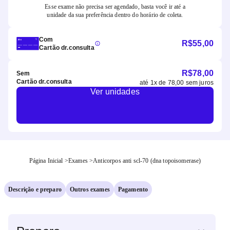
Esse exame não precisa ser agendado, basta você ir até a
unidade da sua preferência dentro do horário de coleta.
Com
R$
55,00
Cartão dr.consulta
R$
78,00
Sem
Cartão dr.consulta
até
1
x de
78,00
sem juros
Ver unidades
Página Inicial
>
Exames
>
Anticorpos anti scl-70 (dna topoisomerase)
Descrição e preparo
Outros exames
Pagamento