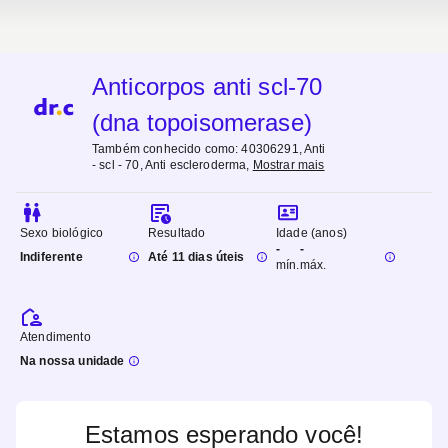
Anticorpos anti scl-70
(dna topoisomerase)
Também conhecido como:
40306291, Anti
- scl - 70, Anti escleroderma
,
Mostrar mais
Sexo biológico
Resultado
Idade (anos)
-
-
Indiferente
Até 11 dias úteis
mín.
máx.
Atendimento
Na nossa unidade
Estamos esperando você!