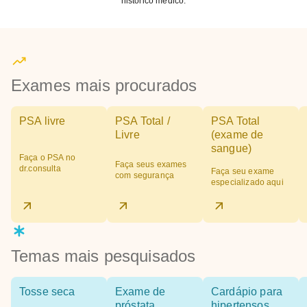
histórico médico.
Exames mais procurados
PSA livre
PSA Total /
PSA Total
Livre
(exame de
sangue)
Faça o PSA no
Faça seus exames
dr.consulta
Faça seu exame
com segurança
especializado aqui
Temas mais pesquisados
Tosse seca
Exame de
Cardápio para
próstata
hipertensos