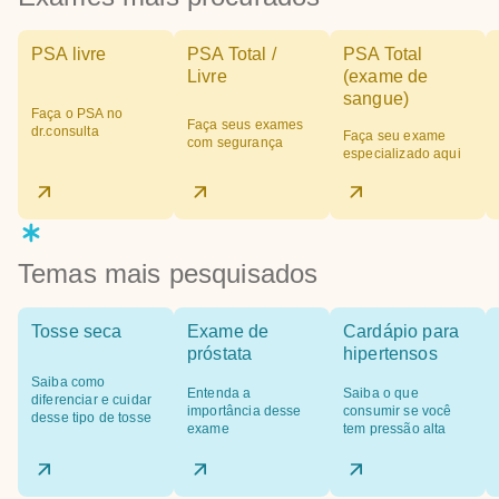
PSA livre
PSA Total /
PSA Total
Livre
(exame de
sangue)
Faça o PSA no
Faça seus exames
dr.consulta
Faça seu exame
com segurança
especializado aqui
Temas mais pesquisados
Tosse seca
Exame de
Cardápio para
próstata
hipertensos
Saiba como
Entenda a
Saiba o que
diferenciar e cuidar
importância desse
consumir se você
desse tipo de tosse
exame
tem pressão alta