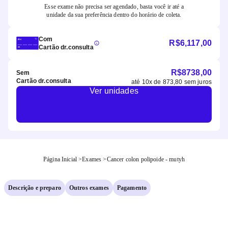
Esse exame não precisa ser agendado, basta você ir até a
unidade da sua preferência dentro do horário de coleta.
Com
R$
6,117,00
Cartão dr.consulta
R$
8738,00
Sem
Cartão dr.consulta
até
10
x de
873,80
sem juros
Ver unidades
Página Inicial
>
Exames
>
Cancer colon polipoide - mutyh
Descrição e preparo
Outros exames
Pagamento