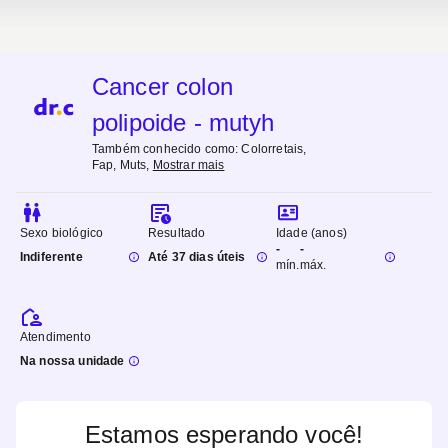
Cancer colon
polipoide - mutyh
Também conhecido como:
Colorretais,
Fap, Muts
,
Mostrar mais
Sexo biológico
Resultado
Idade (anos)
-
-
Indiferente
Até 37 dias úteis
mín.
máx.
Atendimento
Na nossa unidade
Estamos esperando você!