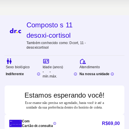
Composto s 11
desoxi-cortisol
Também conhecido como:
Dcort, 11 -
desoxicortisol
Sexo biológico
Idade (anos)
Atendimento
-
-
Indiferente
Na nossa unidade
mín.
máx.
Estamos esperando você!
Esse exame não precisa ser agendado, basta você ir até a
unidade da sua preferência dentro do horário de coleta.
Com
R$
69,00
Cartão dr.consulta