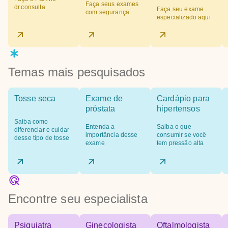
Faça seus exames
dr.consulta
Faça seu exame
com segurança
especializado aqui
Temas mais pesquisados
Tosse seca
Exame de
Cardápio para
próstata
hipertensos
Saiba como
Entenda a
Saiba o que
diferenciar e cuidar
importância desse
consumir se você
desse tipo de tosse
exame
tem pressão alta
Encontre seu especialista
Psiquiatra
Ginecologista
Oftalmologista