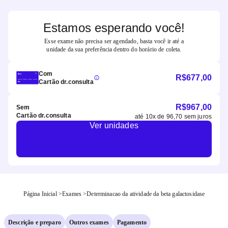
Estamos esperando você!
Esse exame não precisa ser agendado, basta você ir até a
unidade da sua preferência dentro do horário de coleta.
Com
R$
677,00
Cartão dr.consulta
R$
967,00
Sem
Cartão dr.consulta
até
10
x de
96,70
sem juros
Ver unidades
Página Inicial
>
Exames
>
Determinacao da atividade da beta galactosidase
Descrição e preparo
Outros exames
Pagamento