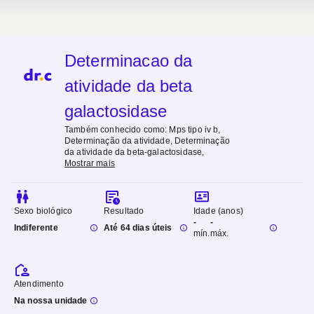
Determinacao da
atividade da beta
galactosidase
Também conhecido como:
Mps tipo iv b,
Determinação da atividade, Determinação
da atividade da beta-galactosidase
,
Mostrar mais
Sexo biológico
Resultado
Idade (anos)
-
-
Indiferente
Até 64 dias úteis
mín.
máx.
Atendimento
Na nossa unidade