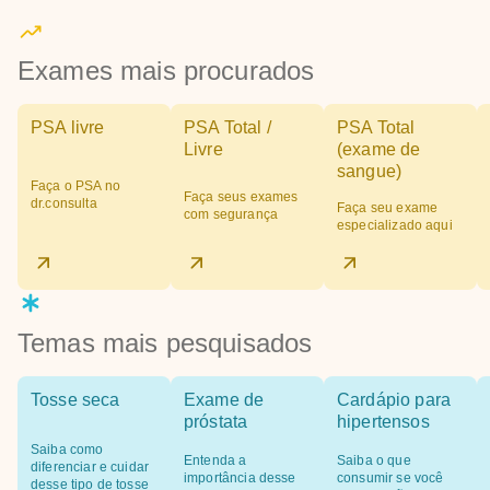
Exames mais procurados
PSA livre
PSA Total /
PSA Total
Livre
(exame de
sangue)
Faça o PSA no
Faça seus exames
dr.consulta
Faça seu exame
com segurança
especializado aqui
Temas mais pesquisados
Tosse seca
Exame de
Cardápio para
próstata
hipertensos
Saiba como
Entenda a
Saiba o que
diferenciar e cuidar
importância desse
consumir se você
desse tipo de tosse