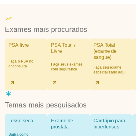
Exames mais procurados
PSA livre
PSA Total /
PSA Total
Livre
(exame de
sangue)
Faça o PSA no
Faça seus exames
dr.consulta
Faça seu exame
com segurança
especializado aqui
Temas mais pesquisados
Tosse seca
Exame de
Cardápio para
próstata
hipertensos
Saiba como