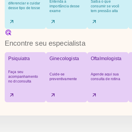
Entenda a
Saiba o que
diferenciar e cuidar
importância desse
consumir se você
desse tipo de tosse
exame
tem pressão alta
Encontre seu especialista
Psiquiatra
Ginecologista
Oftalmologista
Faça seu
Cuide-se
Agende aqui sua
acompanhamento
preventivamente
consulta de rotina
no dr.consulta