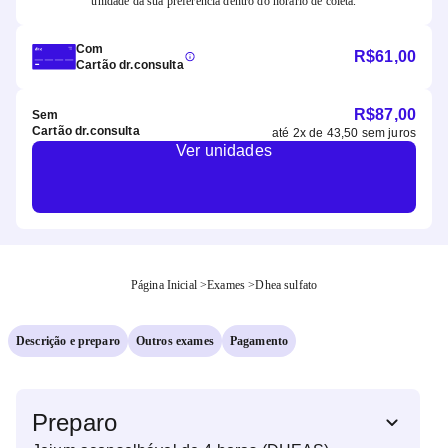
unidade da sua preferência dentro do horário de coleta.
Com
R$
61,00
Cartão dr.consulta
R$
87,00
Sem
Cartão dr.consulta
até
2
x de
43,50
sem juros
Ver unidades
Página Inicial
>
Exames
>
Dhea sulfato
Descrição e preparo
Outros exames
Pagamento
Preparo