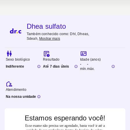
Dhea sulfato
Também conhecido como:
Dhl, Dheas,
Sdeah
,
Mostrar mais
Sexo biológico
Resultado
Idade (anos)
-
-
Indiferente
Até 7 dias úteis
mín.
máx.
Atendimento
Na nossa unidade
Estamos esperando você!
Esse exame não precisa ser agendado, basta você ir até a