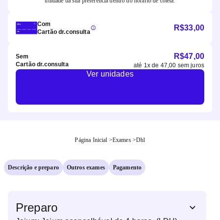
unidade da sua preferência dentro do horário de coleta.
Com
R$
33,00
Cartão dr.consulta
R$
47,00
Sem
Cartão dr.consulta
até
1
x de
47,00
sem juros
Ver unidades
Página Inicial
>
Exames
>
Dhl
Descrição e preparo
Outros exames
Pagamento
Preparo