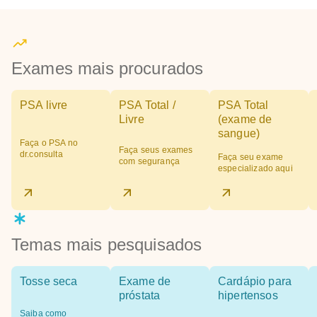
Exames mais procurados
PSA livre
PSA Total /
PSA Total
Livre
(exame de
sangue)
Faça o PSA no
Faça seus exames
dr.consulta
Faça seu exame
com segurança
especializado aqui
Temas mais pesquisados
Tosse seca
Exame de
Cardápio para
próstata
hipertensos
Saiba como