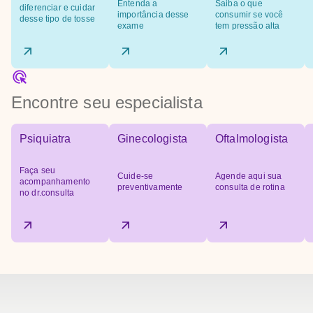
Entenda a
Saiba o que
diferenciar e cuidar
importância desse
consumir se você
desse tipo de tosse
exame
tem pressão alta
Encontre seu especialista
Psiquiatra
Ginecologista
Oftalmologista
Faça seu
Cuide-se
Agende aqui sua
acompanhamento
preventivamente
consulta de rotina
no dr.consulta