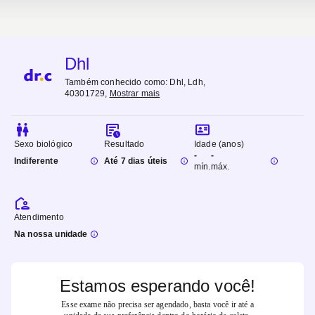
Dhl
Também conhecido como:
Dhl, Ldh,
40301729
,
Mostrar mais
Sexo biológico
Resultado
Idade (anos)
-
-
Indiferente
Até 7 dias úteis
mín.
máx.
Atendimento
Na nossa unidade
Estamos esperando você!
Esse exame não precisa ser agendado, basta você ir até a