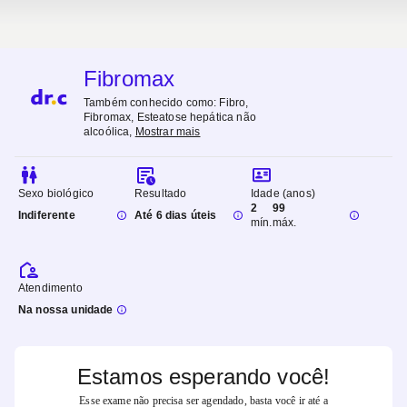
Fibromax
Também conhecido como:
Fibro,
Fibromax, Esteatose hepática não
alcoólica
,
Mostrar mais
Sexo biológico
Resultado
Idade (anos)
2
99
Indiferente
Até 6 dias úteis
mín.
máx.
Atendimento
Na nossa unidade
Estamos esperando você!
Esse exame não precisa ser agendado, basta você ir até a