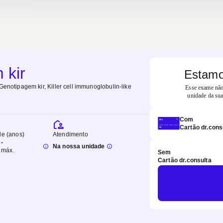
 kir
Estamo
Genotipagem kir, Killer cell immunoglobulin-like
Esse exame não 
unidade da sua
Com
Cartão dr.cons
de (anos)
Atendimento
-
Na nossa unidade
.
máx.
Sem
Cartão dr.consulta