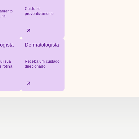
Cuide-se
amento
preventivamente
ulta
ogista
Dermatologista
ui sua
Receba um cuidado
e rotina
direcionado