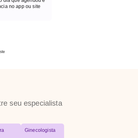
no dia que agendou é
cia no app ou site
ste
re seu especialista
ra
Ginecologista