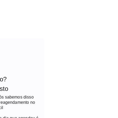
to?
sto
nós sabemos disso
 reagendamento no
il