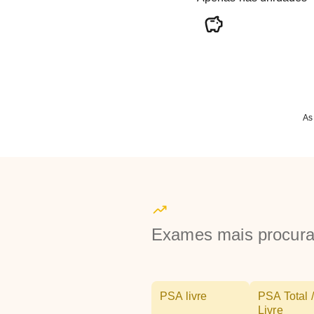
As
Exames mais procur
PSA livre
PSA Total /
Livre