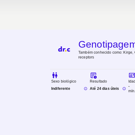
Genotipagem
Também conhecido como:
Kirge, 
receptors
Sexo biológico
Resultado
Ida
-
Indiferente
Até 24 dias úteis
mín