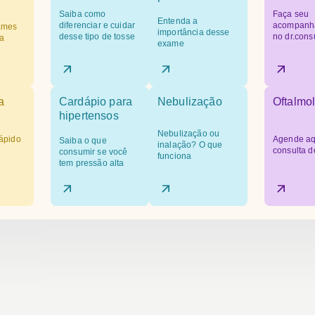
Saiba como
Faça seu
Entenda a
diferenciar e cuidar
acompanh
ames
importância desse
desse tipo de tosse
no dr.cons
a
exame
a
Cardápio para
Nebulização
Oftalmol
hipertensos
Nebulização ou
ápido
Agende aq
Saiba o que
inalação? O que
consulta d
consumir se você
funciona
tem pressão alta