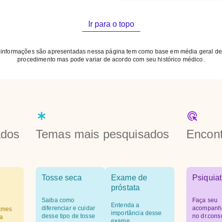
Ir para o topo
 informações são apresentadas nessa página tem como base em média geral de
procedimento mas pode variar de acordo com seu histórico médico.
ados
Temas mais pesquisados
Encont
Tosse seca
Exame de
Psiquiat
próstata
Saiba como
Faça seu
Entenda a
diferenciar e cuidar
acompanh
ames
importância desse
desse tipo de tosse
no dr.cons
a
exame