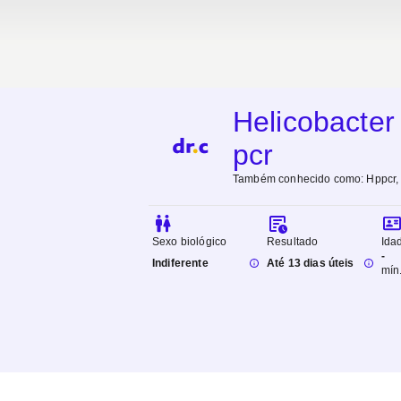
Helicobacter
pcr
Também conhecido como:
Hppcr, 
Sexo biológico
Resultado
Ida
-
Indiferente
Até 13 dias úteis
mín