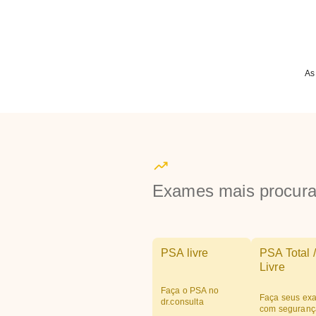
As
Exames mais procur
PSA livre
PSA Total /
Livre
Faça o PSA no
Faça seus ex
dr.consulta
com seguranç