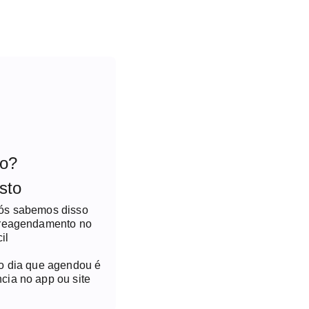
to?
sto
nós sabemos disso
 reagendamento no
il
no dia que agendou é
cia no app ou site