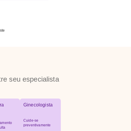
ste
re seu especialista
ra
Ginecologista
Cuide-se
amento
preventivamente
ulta