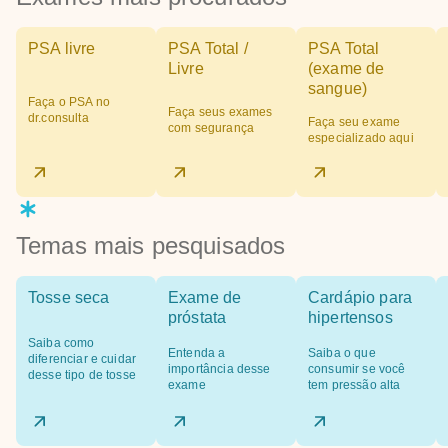
PSA livre
PSA Total /
PSA Total
Livre
(exame de
sangue)
Faça o PSA no
Faça seus exames
dr.consulta
Faça seu exame
com segurança
especializado aqui
Temas mais pesquisados
Tosse seca
Exame de
Cardápio para
próstata
hipertensos
Saiba como
Entenda a
Saiba o que
diferenciar e cuidar
importância desse
consumir se você
desse tipo de tosse
exame
tem pressão alta