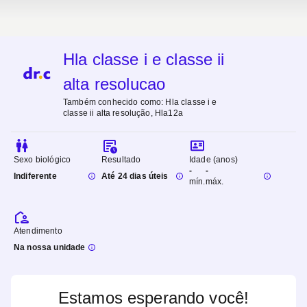
Hla classe i e classe ii
alta resolucao
Também conhecido como:
Hla classe i e
classe ii alta resolução, Hla12a
Sexo biológico
Resultado
Idade (anos)
-
-
Indiferente
Até 24 dias úteis
mín.
máx.
Atendimento
Na nossa unidade
Estamos esperando você!