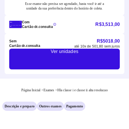
Esse exame não precisa ser agendado, basta você ir até a
unidade da sua preferência dentro do horário de coleta.
Com
R$
3,513,00
Cartão dr.consulta
R$
5018,00
Sem
Cartão dr.consulta
até
10
x de
501,80
sem juros
Ver unidades
Página Inicial
>
Exames
>
Hla classe i e classe ii alta resolucao
Descrição e preparo
Outros exames
Pagamento