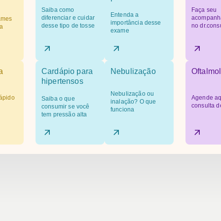
Saiba como
Faça seu
Entenda a
diferenciar e cuidar
acompanh
ames
importância desse
desse tipo de tosse
no dr.cons
a
exame
a
Cardápio para
Nebulização
Oftalmol
hipertensos
Nebulização ou
ápido
Agende aq
Saiba o que
inalação? O que
consulta d
consumir se você
funciona
tem pressão alta