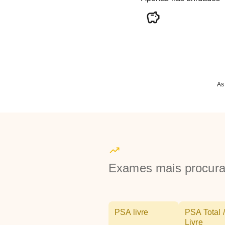
As
Exames mais procur
PSA livre
PSA Total /
Livre