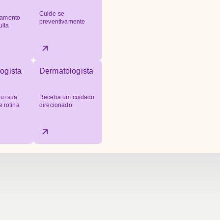
Cuide-se
amento
preventivamente
ulta
ogista
Dermatologista
ui sua
Receba um cuidado
e rotina
direcionado