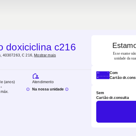
Estamo
o doxiciclina c216
Esse exame não 
, 40307263, C 216
,
Mostrar mais
unidade da sua
Com
Cartão dr.cons
de (anos)
Atendimento
-
Na nossa unidade
.
máx.
Sem
Cartão dr.consulta