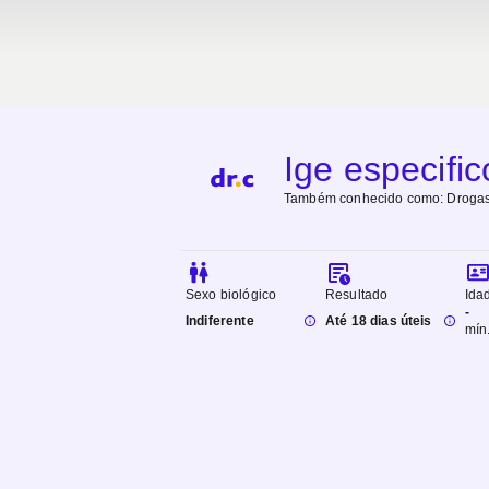
Ige especific
Também conhecido como:
Drogas
Sexo biológico
Resultado
Ida
-
Indiferente
Até 18 dias úteis
mín