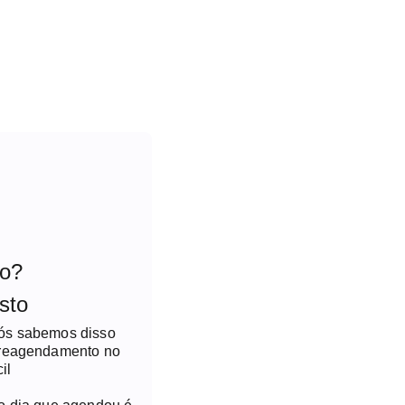
to?
sto
nós sabemos disso
 reagendamento no
il