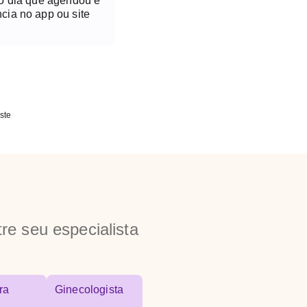
no dia que agendou é
cia no app ou site
ste
re seu especialista
ra
Ginecologista