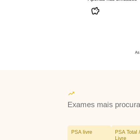
As
Exames mais procur
PSA livre
PSA Total /
Livre