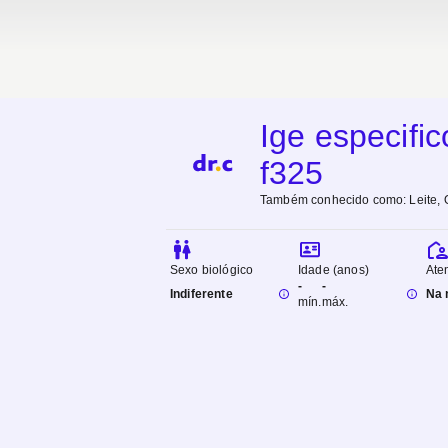
Ige especific
f325
Também conhecido como:
Leite,
Sexo biológico
Idade (anos)
Ate
-
-
Indiferente
Na 
mín.
máx.