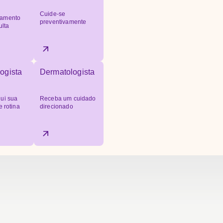
Cuide-se
amento
preventivamente
ulta
ogista
Dermatologista
ui sua
Receba um cuidado
e rotina
direcionado