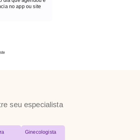
no dia que agendou é
cia no app ou site
ste
re seu especialista
ra
Ginecologista