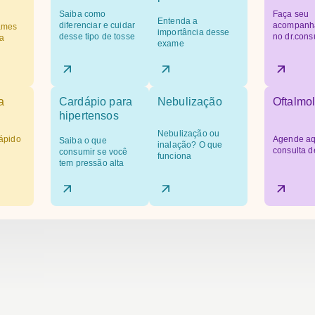
Saiba como
Faça seu
Entenda a
diferenciar e cuidar
acompanh
ames
importância desse
desse tipo de tosse
no dr.cons
a
exame
a
Cardápio para
Nebulização
Oftalmol
hipertensos
Nebulização ou
ápido
Agende aq
Saiba o que
inalação? O que
consulta d
consumir se você
funciona
tem pressão alta