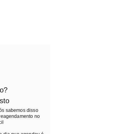
to?
sto
nós sabemos disso
 reagendamento no
il