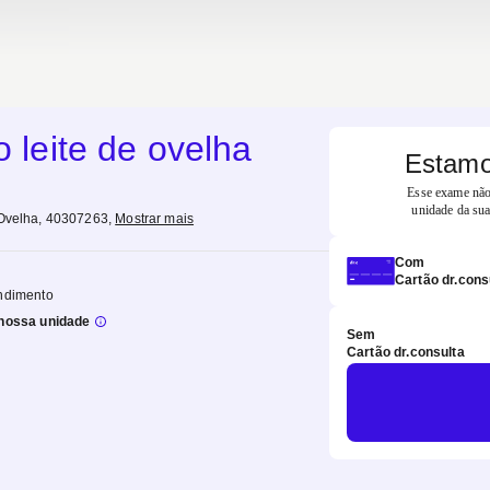
o leite de ovelha
Estamo
Esse exame não 
unidade da sua
 Ovelha, 40307263
,
Mostrar mais
Com
Cartão dr.cons
ndimento
nossa unidade
Sem
Cartão dr.consulta