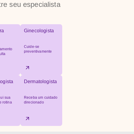
re seu especialista
ra
Ginecologista
Cuide-se
amento
preventivamente
ulta
ogista
Dermatologista
ui sua
Receba um cuidado
e rotina
direcionado