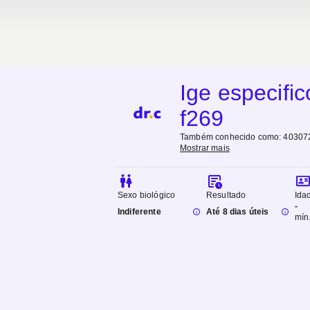
Ige especific
f269
Também conhecido como:
403072
Mostrar mais
Sexo biológico
Resultado
Ida
-
Indiferente
Até 8 dias úteis
mín