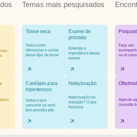
ados
Temas mais pesquisados
Encont
Tosse seca
Exame de
Psiquiat
próstata
Saiba como
Faça seu
Entenda a
diferenciar e cuidar
acompanh
ames
importância desse
desse tipo de tosse
no dr.cons
a
exame
a
Cardápio para
Nebulização
Oftalmol
hipertensos
Nebulização ou
ápido
Agende aq
Saiba o que
inalação? O que
consulta d
consumir se você
funciona
tem pressão alta