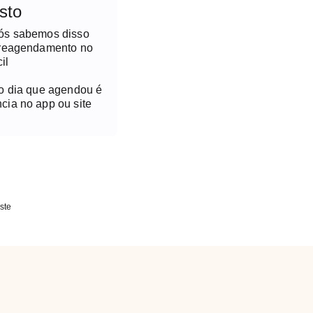
sto
nós sabemos disso
 reagendamento no
il
no dia que agendou é
cia no app ou site
ste