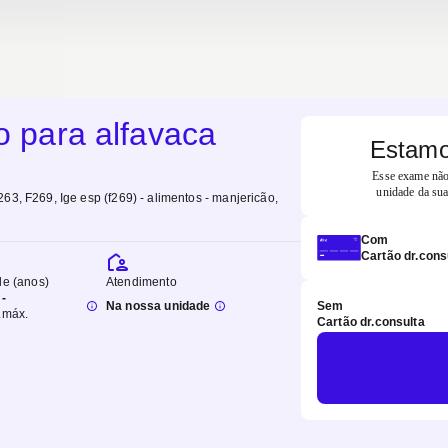
o para alfavaca
Estamo
Esse exame não 
unidade da sua
63, F269, Ige esp (f269) - alimentos - manjericão
,
Com
Cartão dr.cons
de (anos)
Atendimento
-
Na nossa unidade
Sem
.
máx.
Cartão dr.consulta