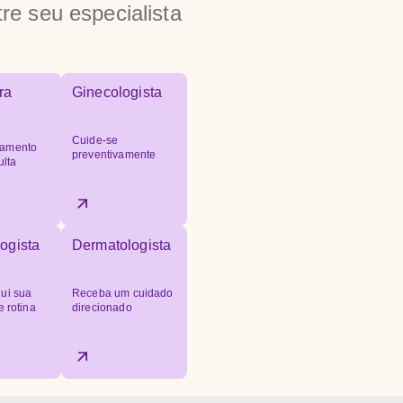
re seu especialista
ra
Ginecologista
Cuide-se
amento
preventivamente
ulta
ogista
Dermatologista
ui sua
Receba um cuidado
e rotina
direcionado