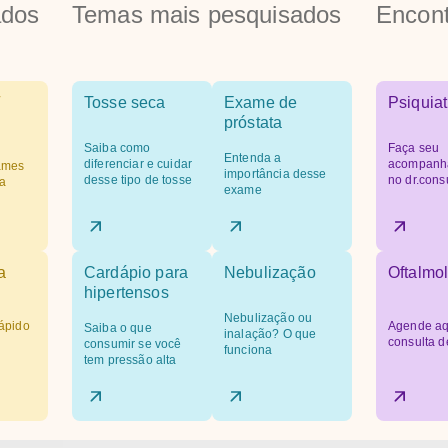
ados
Temas mais pesquisados
Encont
Tosse seca
Exame de
Psiquiat
próstata
Saiba como
Faça seu
Entenda a
diferenciar e cuidar
acompanh
ames
importância desse
desse tipo de tosse
no dr.cons
a
exame
a
Cardápio para
Nebulização
Oftalmol
hipertensos
Nebulização ou
ápido
Agende aq
Saiba o que
inalação? O que
consulta d
consumir se você
funciona
tem pressão alta