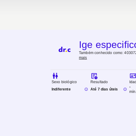
Ige especific
Também conhecido como:
403072
mais
Sexo biológico
Resultado
Ida
-
Indiferente
Até 7 dias úteis
mín