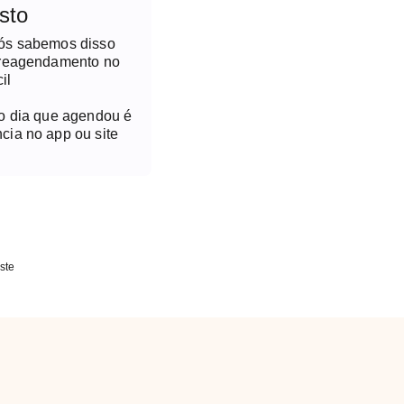
sto
nós sabemos disso
 reagendamento no
il
no dia que agendou é
cia no app ou site
ste