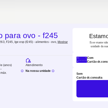
o para ovo - f245
Estamo
63, F245, Ige esp (f245) - alimentos - ovo
,
Mostrar
Esse exame não 
unidade da sua
Com
Cartão dr.cons
de (anos)
Atendimento
-
Na nossa unidade
.
máx.
Sem
Cartão dr.consulta