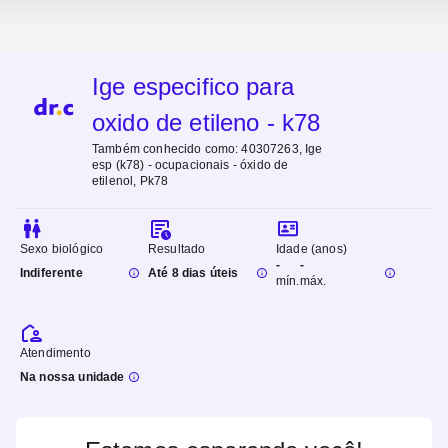
Ige especifico para
oxido de etileno - k78
Também conhecido como:
40307263, Ige
esp (k78) - ocupacionais - óxido de
etilenol, Pk78
Sexo biológico
Resultado
Idade (anos)
-
-
Indiferente
Até 8 dias úteis
mín.
máx.
Atendimento
Na nossa unidade