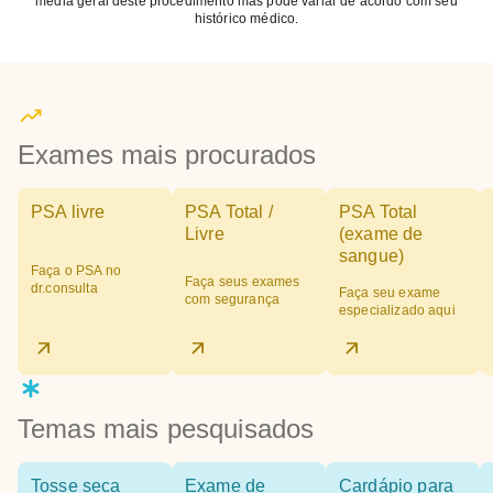
média geral deste procedimento mas pode variar de acordo com seu
histórico médico.
Exames mais procurados
PSA livre
PSA Total /
PSA Total
Livre
(exame de
sangue)
Faça o PSA no
Faça seus exames
dr.consulta
Faça seu exame
com segurança
especializado aqui
Temas mais pesquisados
Tosse seca
Exame de
Cardápio para