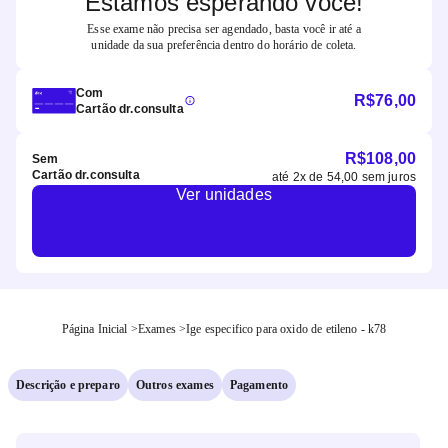
Estamos esperando você!
Esse exame não precisa ser agendado, basta você ir até a
unidade da sua preferência dentro do horário de coleta.
Com
R$
76,00
Cartão dr.consulta
R$
108,00
Sem
Cartão dr.consulta
até
2
x de
54,00
sem juros
Ver unidades
Página Inicial
>
Exames
>
Ige especifico para oxido de etileno - k78
Descrição e preparo
Outros exames
Pagamento