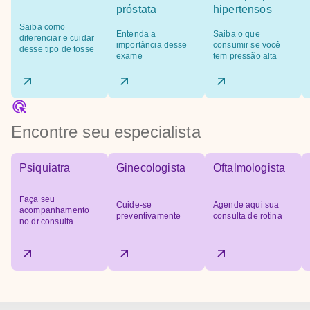
próstata
hipertensos
Saiba como
Entenda a
Saiba o que
diferenciar e cuidar
importância desse
consumir se você
desse tipo de tosse
exame
tem pressão alta
Encontre seu especialista
Psiquiatra
Ginecologista
Oftalmologista
Faça seu
Cuide-se
Agende aqui sua
acompanhamento
preventivamente
consulta de rotina
no dr.consulta