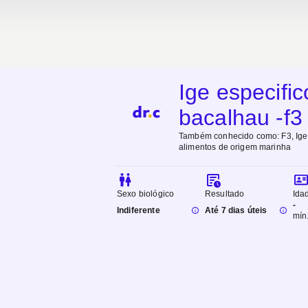
Ige especific
bacalhau -f3
Também conhecido como:
F3, Ige
alimentos de origem marinha
Sexo biológico
Resultado
Ida
-
Indiferente
Até 7 dias úteis
mín