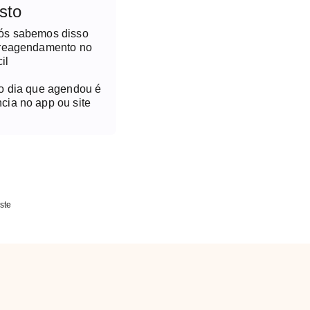
sto
nós sabemos disso
 reagendamento no
il
no dia que agendou é
cia no app ou site
ste