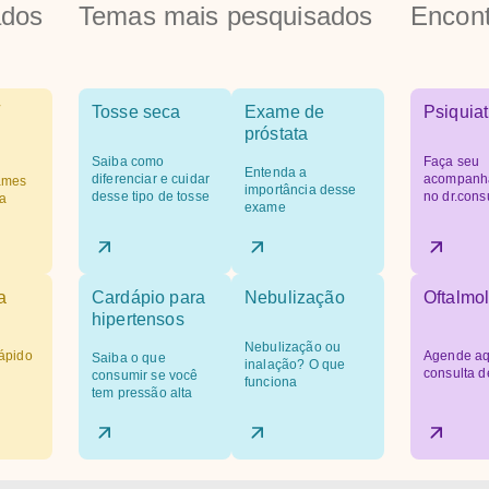
ados
Temas mais pesquisados
Encont
Tosse seca
Exame de
Psiquiat
próstata
Saiba como
Faça seu
Entenda a
diferenciar e cuidar
acompanh
ames
importância desse
desse tipo de tosse
no dr.cons
a
exame
a
Cardápio para
Nebulização
Oftalmol
hipertensos
Nebulização ou
ápido
Agende aq
Saiba o que
inalação? O que
consulta d
consumir se você
funciona
tem pressão alta