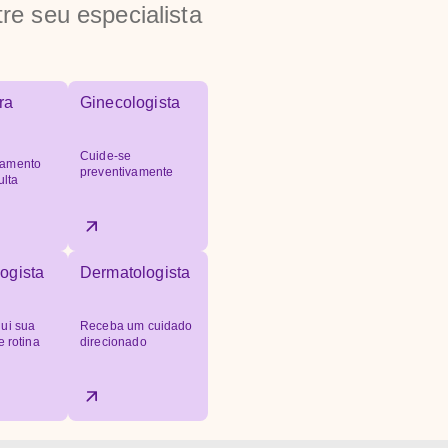
re seu especialista
ra
Ginecologista
Cuide-se
amento
preventivamente
ulta
ogista
Dermatologista
ui sua
Receba um cuidado
e rotina
direcionado