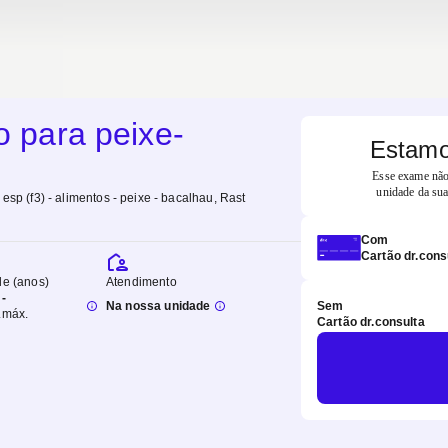
o para peixe-
Estamo
Esse exame não 
unidade da sua
 esp (f3) - alimentos - peixe - bacalhau, Rast
Com
Cartão dr.cons
de (anos)
Atendimento
-
Na nossa unidade
Sem
.
máx.
Cartão dr.consulta