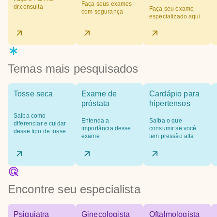
Faça seus exames
dr.consulta
Faça seu exame
com segurança
especializado aqui
Temas mais pesquisados
Tosse seca
Exame de
Cardápio para
próstata
hipertensos
Saiba como
Entenda a
Saiba o que
diferenciar e cuidar
importância desse
consumir se você
desse tipo de tosse
exame
tem pressão alta
Encontre seu especialista
Psiquiatra
Ginecologista
Oftalmologista