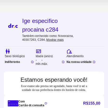
Ige especifico
procaina c284
Também conhecido como:
Novocaina,
40307263, C284
,
Mostrar mais
Sexo biológico
Idade (anos)
Atendimento
-
-
Indiferente
Na nossa unidade
mín.
máx.
Estamos esperando você!
Esse exame não precisa ser agendado, basta você ir até a
unidade da sua preferência dentro do horário de coleta.
Com
R$
155,00
Cartão dr.consulta