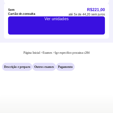
R$
221,00
Sem
Cartão dr.consulta
até
5
x de
44,20
sem juros
Ver unidades
Página Inicial
>
Exames
>
Ige especifico procaina c284
Descrição e preparo
Outros exames
Pagamento