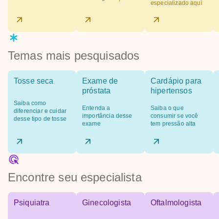
especializado aqui
Temas mais pesquisados
Tosse seca
Exame de
Cardápio para
próstata
hipertensos
Saiba como
Entenda a
Saiba o que
diferenciar e cuidar
importância desse
consumir se você
desse tipo de tosse
exame
tem pressão alta
Encontre seu especialista
Psiquiatra
Ginecologista
Oftalmologista