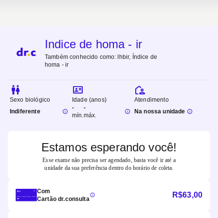
Indice de homa - ir
Também conhecido como:
Ihbir, Índice de
homa - ir
Sexo biológico
Idade (anos)
Atendimento
-
-
Indiferente
Na nossa unidade
mín.
máx.
Estamos esperando você!
Esse exame não precisa ser agendado, basta você ir até a
unidade da sua preferência dentro do horário de coleta.
Com
R$
63,00
Cartão dr.consulta