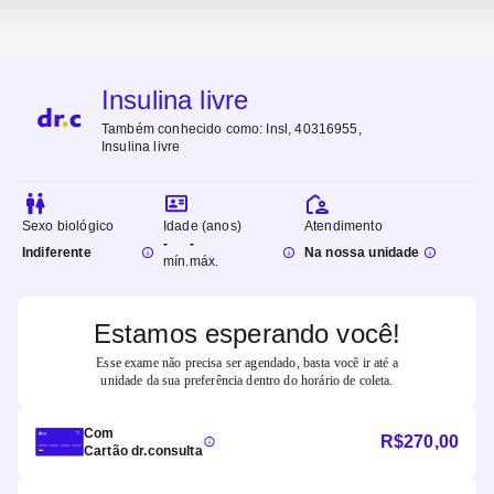
Insulina livre
Também conhecido como:
Insl, 40316955,
Insulina livre
Sexo biológico
Idade (anos)
Atendimento
-
-
Indiferente
Na nossa unidade
mín.
máx.
Estamos esperando você!
Esse exame não precisa ser agendado, basta você ir até a
unidade da sua preferência dentro do horário de coleta.
Com
R$
270,00
Cartão dr.consulta