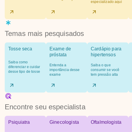
especializado aqui
Temas mais pesquisados
Tosse seca
Exame de
Cardápio para
próstata
hipertensos
Saiba como
Entenda a
Saiba o que
diferenciar e cuidar
importância desse
consumir se você
desse tipo de tosse
exame
tem pressão alta
Encontre seu especialista
Psiquiatra
Ginecologista
Oftalmologista