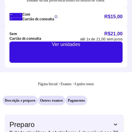
unidade da sua preferência dentro do horário de coleta.
Com
R$
15,00
Cartão dr.consulta
R$
21,00
Sem
Cartão dr.consulta
até
1
x de
21,00
sem juros
Ver unidades
Página Inicial
>
Exames
>
Lipides totais
Descrição e preparo
Outros exames
Pagamento
Preparo