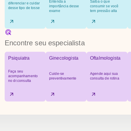
Entenda a
Saiba o que
diferenciar e cuidar
importância desse
consumir se você
desse tipo de tosse
exame
tem pressão alta
Encontre seu especialista
Psiquiatra
Ginecologista
Oftalmologista
Faça seu
Cuide-se
Agende aqui sua
acompanhamento
preventivamente
consulta de rotina
no dr.consulta