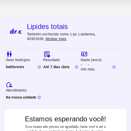
Lipides totais
Também conhecido como:
Lipi, Lipidemia,
40302636
,
Mostrar mais
Sexo biológico
Resultado
Idade (anos)
-
-
Indiferente
Até 7 dias úteis
mín.
máx.
Atendimento
Na nossa unidade
Estamos esperando você!
Esse exame não precisa ser agendado, basta você ir até a