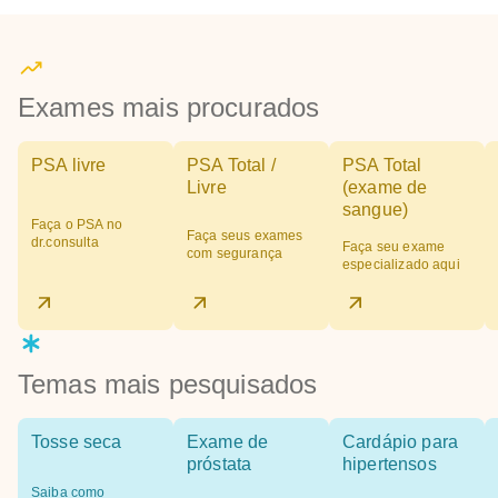
Exames mais procurados
PSA livre
PSA Total /
PSA Total
Livre
(exame de
sangue)
Faça o PSA no
Faça seus exames
dr.consulta
Faça seu exame
com segurança
especializado aqui
Temas mais pesquisados
Tosse seca
Exame de
Cardápio para
próstata
hipertensos
Saiba como