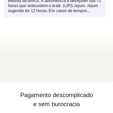
Bebida alcoólica: A abstinência é desejável nas 72
horas que antecedem o teste. (LIPI) Jejum: Jejum
sugerido de 12 horas. Em casos de tempos
específicos ou sem jejum fica a critério médico ou
política do laboratório. (LIPI)
Pagamento descomplicado
e sem burocracia