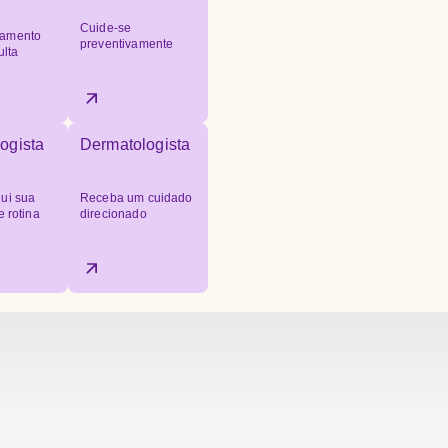
Cuide-se
amento
preventivamente
ulta
ogista
Dermatologista
ui sua
Receba um cuidado
e rotina
direcionado