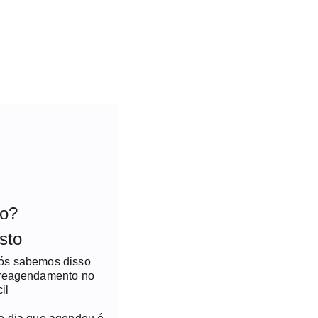
to?
sto
nós sabemos disso
 reagendamento no
il