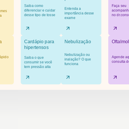
Saiba como
Faça seu
Entenda a
diferenciar e cuidar
acompanh
ames
importância desse
desse tipo de tosse
no dr.cons
a
exame
a
Cardápio para
Nebulização
Oftalmol
hipertensos
Nebulização ou
ápido
Agende aq
Saiba o que
inalação? O que
consulta d
consumir se você
funciona
tem pressão alta