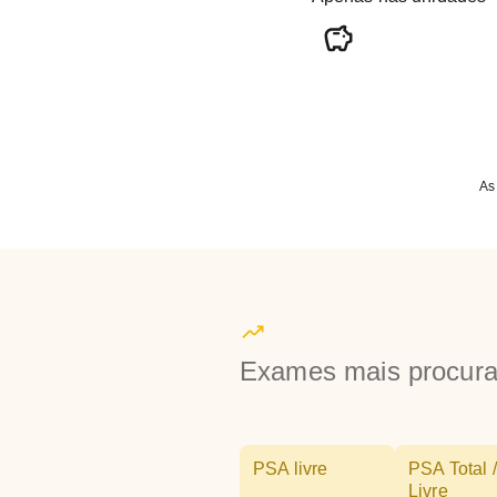
As
Exames mais procur
PSA livre
PSA Total /
Livre