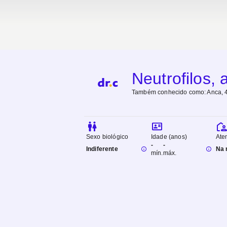
Neutrofilos, 
Também conhecido como:
Anca, 
Sexo biológico
Idade (anos)
Ate
-
-
Indiferente
Na 
mín.
máx.