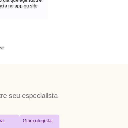
no dia que agendou é
cia no app ou site
ste
re seu especialista
ra
Ginecologista