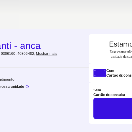
Estamo
anti - anca
Esse exame não 
40306160, 40306402
,
Mostrar mais
unidade da sua
Com
Cartão dr.cons
ndimento
nossa unidade
Sem
Cartão dr.consulta