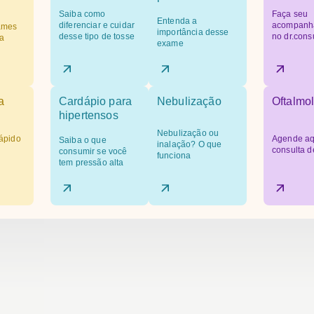
Saiba como
Faça seu
Entenda a
diferenciar e cuidar
acompanh
ames
importância desse
desse tipo de tosse
no dr.cons
a
exame
a
Cardápio para
Nebulização
Oftalmol
hipertensos
Nebulização ou
ápido
Agende aq
Saiba o que
inalação? O que
consulta d
consumir se você
funciona
tem pressão alta