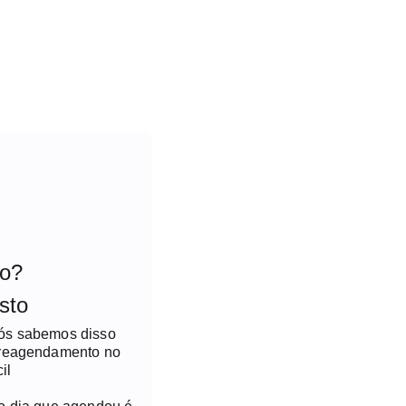
to?
sto
nós sabemos disso
 reagendamento no
il