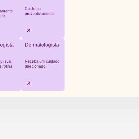
Cuide-se
amento
preventivamente
ulta
ogista
Dermatologista
ui sua
Receba um cuidado
e rotina
direcionado