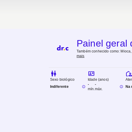
Painel geral
Também conhecido como:
Mioca,
mais
Sexo biológico
Idade (anos)
Ate
-
-
Indiferente
Na 
mín.
máx.