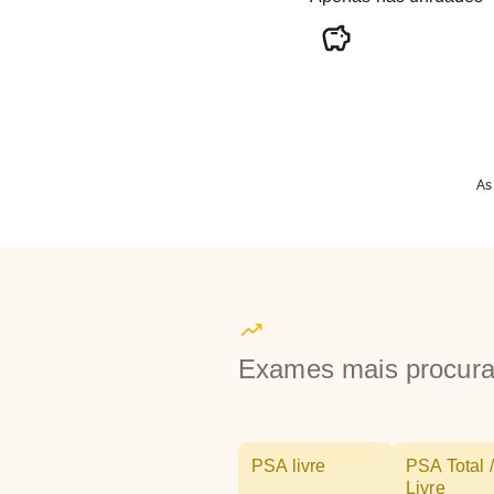
As
Exames mais procur
PSA livre
PSA Total /
Livre