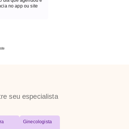
no dia que agendou é
cia no app ou site
ste
re seu especialista
ra
Ginecologista