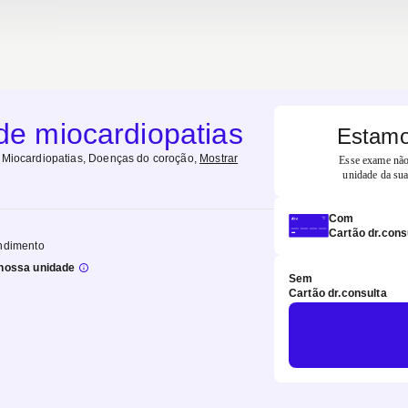
 de miocardiopatias
Estamo
 Miocardiopatias, Doenças do coroção
,
Mostrar
Esse exame não 
unidade da sua
Com
Cartão dr.cons
ndimento
nossa unidade
Sem
Cartão dr.consulta