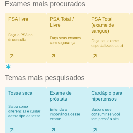
Exames mais procurados
PSA livre
PSA Total /
PSA Total
Livre
(exame de
sangue)
Faça o PSA no
Faça seus exames
dr.consulta
Faça seu exame
com segurança
especializado aqui
Temas mais pesquisados
Tosse seca
Exame de
Cardápio para
próstata
hipertensos
Saiba como
Entenda a
Saiba o que
diferenciar e cuidar
importância desse
consumir se você
desse tipo de tosse
exame
tem pressão alta