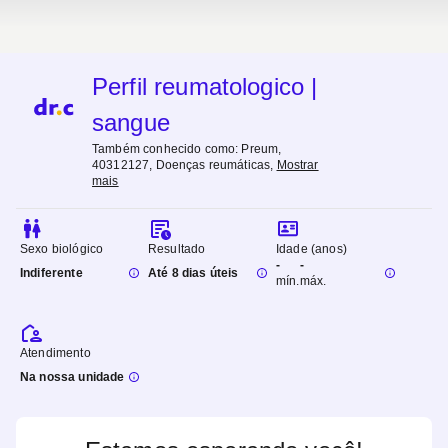
Perfil reumatologico |
sangue
Também conhecido como:
Preum,
40312127, Doenças reumáticas
,
Mostrar
mais
Sexo biológico
Resultado
Idade (anos)
-
-
Indiferente
Até 8 dias úteis
mín.
máx.
Atendimento
Na nossa unidade