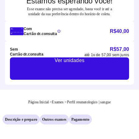
Estamos esperando você!
Esse exame não precisa ser agendado, basta você ir até a
unidade da sua preferência dentro do horário de coleta.
Com
R$
40,00
Cartão dr.consulta
R$
57,00
Sem
Cartão dr.consulta
até
1
x de
57,00
sem juros
Ver unidades
Página Inicial
>
Exames
>
Perfil reumatologico | sangue
Descrição e preparo
Outros exames
Pagamento