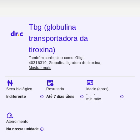
Tbg (globulina
transportadora da
tiroxina)
Também conhecido como:
Gligt,
40316319, Globulina ligadora de tiroxina
,
Mostrar mais
Sexo biológico
Resultado
Idade (anos)
-
-
Indiferente
Até 7 dias úteis
mín.
máx.
Atendimento
Na nossa unidade