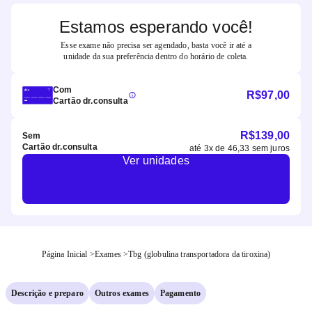
Estamos esperando você!
Esse exame não precisa ser agendado, basta você ir até a
unidade da sua preferência dentro do horário de coleta.
Com
R$
97,00
Cartão dr.consulta
R$
139,00
Sem
Cartão dr.consulta
até
3
x de
46,33
sem juros
Ver unidades
Página Inicial
>
Exames
>
Tbg (globulina transportadora da tiroxina)
Descrição e preparo
Outros exames
Pagamento