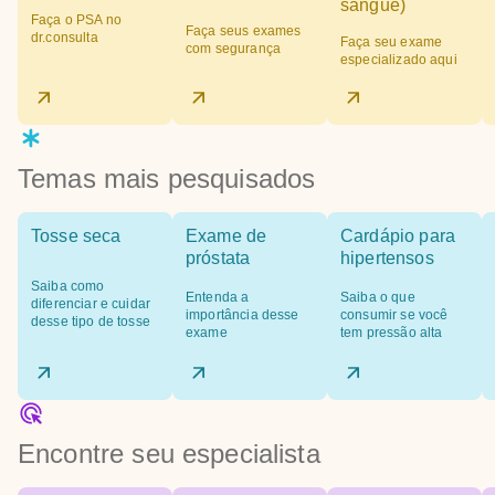
sangue)
Faça o PSA no
Faça seus exames
dr.consulta
Faça seu exame
com segurança
especializado aqui
Temas mais pesquisados
Tosse seca
Exame de
Cardápio para
próstata
hipertensos
Saiba como
Entenda a
Saiba o que
diferenciar e cuidar
importância desse
consumir se você
desse tipo de tosse
exame
tem pressão alta
Encontre seu especialista