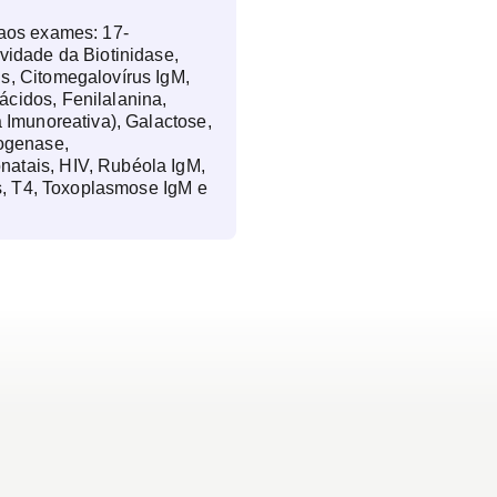
 aos exames: 17-
ividade da Biotinidase,
s, Citomegalovírus IgM,
cidos, Fenilalanina,
a Imunoreativa), Galactose,
rogenase,
atais, HIV, Rubéola IgM,
ais, T4, Toxoplasmose IgM e