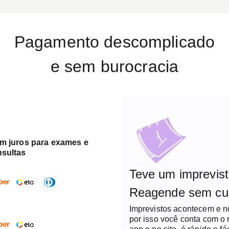
Pagamento descomplicado
e sem burocracia
em juros para exames e
nsultas
Teve um imprevis
Reagende sem cu
Imprevistos acontecem e 
por isso você conta com o