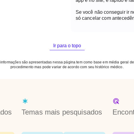
app e no site, é rápido e fác
Se você não conseguir ir 
só cancelar com antecedên
Ir para o topo
 informações são apresentadas nessa página tem como base em média geral de
procedimento mas pode variar de acordo com seu histórico médico.
ados
Temas mais pesquisados
Encont