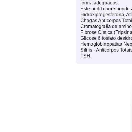
forma adequados.
Este perfil corresponde
Hidroxiprogesterona, At
Chagas Anticorpos Totai
Cromatografia de aminoá
Fibrose Cística (Tripsin
Glicose 6 fosfato desid
Hemoglobinopatias Neon
Sífilis - Anticorpos Tot
TSH.