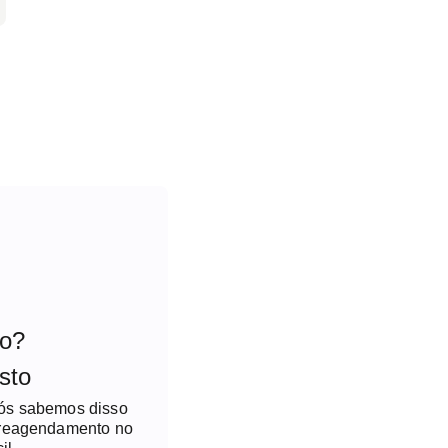
to?
sto
nós sabemos disso
 reagendamento no