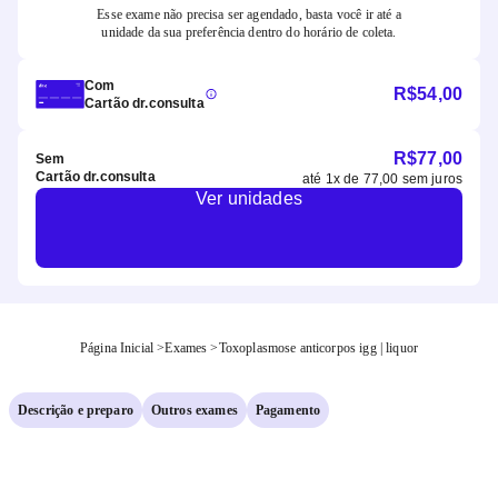
Esse exame não precisa ser agendado, basta você ir até a
unidade da sua preferência dentro do horário de coleta.
Com
R$
54,00
Cartão dr.consulta
R$
77,00
Sem
Cartão dr.consulta
até
1
x de
77,00
sem juros
Ver unidades
Página Inicial
>
Exames
>
Toxoplasmose anticorpos igg | liquor
Descrição e preparo
Outros exames
Pagamento