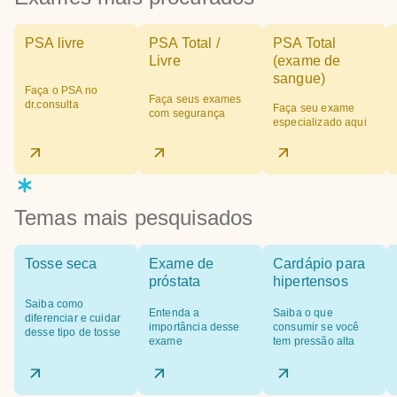
PSA livre
PSA Total /
PSA Total
Livre
(exame de
sangue)
Faça o PSA no
Faça seus exames
dr.consulta
Faça seu exame
com segurança
especializado aqui
Temas mais pesquisados
Tosse seca
Exame de
Cardápio para
próstata
hipertensos
Saiba como
Entenda a
Saiba o que
diferenciar e cuidar
importância desse
consumir se você
desse tipo de tosse
exame
tem pressão alta