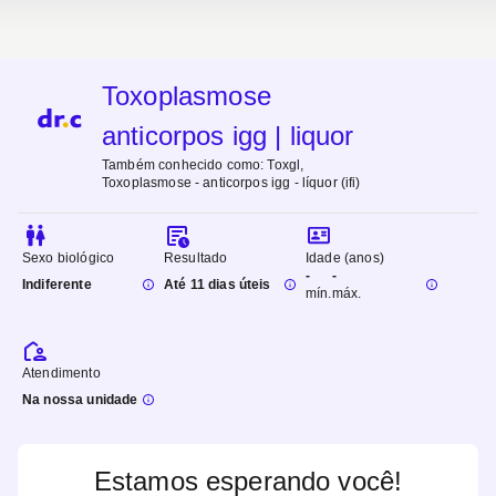
Toxoplasmose
anticorpos igg | liquor
Também conhecido como:
Toxgl,
Toxoplasmose - anticorpos igg - líquor (ifi)
Sexo biológico
Resultado
Idade (anos)
-
-
Indiferente
Até 11 dias úteis
mín.
máx.
Atendimento
Na nossa unidade
Estamos esperando você!