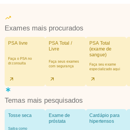
Exames mais procurados
PSA livre
PSA Total /
PSA Total
Livre
(exame de
sangue)
Faça o PSA no
Faça seus exames
dr.consulta
Faça seu exame
com segurança
especializado aqui
Temas mais pesquisados
Tosse seca
Exame de
Cardápio para
próstata
hipertensos
Saiba como