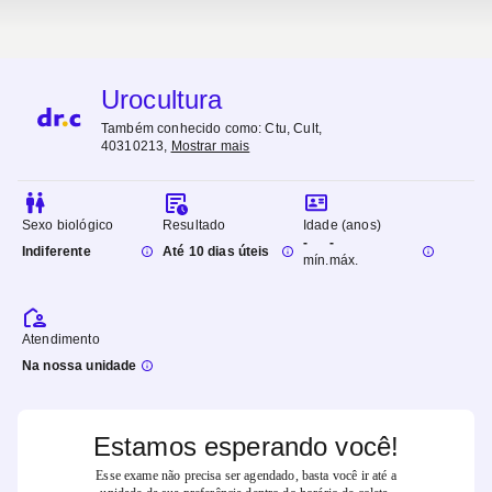
Urocultura
Também conhecido como:
Ctu, Cult,
40310213
,
Mostrar mais
Sexo biológico
Resultado
Idade (anos)
-
-
Indiferente
Até 10 dias úteis
mín.
máx.
Atendimento
Na nossa unidade
Estamos esperando você!
Esse exame não precisa ser agendado, basta você ir até a