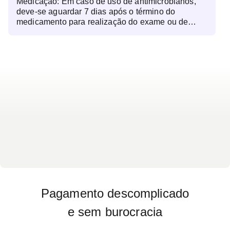
Medicação: Em caso de uso de antimicrobianos,
deve-se aguardar 7 dias após o término do
medicamento para realização do exame ou de
acordo com orientação médica. (CULT) Outros: Se
solicitado urocultura em frasco contendo
conservante ácido bórico o exame deve ser
cadastrado no mnemônico CULB - UROCULTURA
E ANTIBIOGRAMA - ÁCIDO BÓRICO. (CULT)
Pagamento descomplicado
e sem burocracia