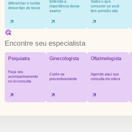
Entenda a
Saiba o que
diferenciar e cuidar
importância desse
consumir se você
desse tipo de tosse
exame
tem pressão alta
Encontre seu especialista
Psiquiatra
Ginecologista
Oftalmologista
Faça seu
Cuide-se
Agende aqui sua
acompanhamento
preventivamente
consulta de rotina
no dr.consulta