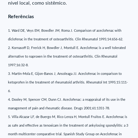
nível local, como sistêmico.
Referências
1. Ward DE, Veys EM, Bowdler JM, Roma J. Comparison of aceclofenac with
diclofenac in the treatment of osteoarthritis. Clin Rheumatol 1995;14:656-62.
2. Kornasoff D, Frerick H, Bowdler J, Montull E. Aceclofenac is a well tolerated
alternative to naproxen in the treatment of osteoarthritis. Clin Rheumatol
1997;16:32-8.
3. Martin-Mola E, Gijon-Banos J, Ansoleaga JJ. Aceclofenac in comparison to
ketoprofen in the treatment of rheumatoid arthritis. Rheumatol Int 1995;15:111-
6.
4. Dooley M, Spencer CM, Dunn CJ. Aceclofenac: a reappraisal of its use in the
management of pain and rheumatic disease. Drugs 2001;61:1351-78.
5. Villa Alcazar LF, de Buergo M, Rico Lenza H, Montull Fruitos E. Aceclofenac is
as safe and effective as tenoxicam in the treatment of ankylosing spondylitis: a 3
month multicenter comparative trial. Spanish Study Group on Aceclofenac in