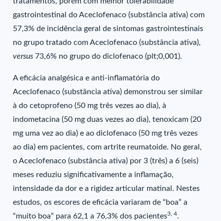
tratamentos, porém com melhor tolerabilidade
gastrointestinal do Aceclofenaco (substância ativa) com
57,3% de incidência geral de sintomas gastrointestinais
no grupo tratado com Aceclofenaco (substância ativa),
versus
73,6% no grupo do diclofenaco (plt;0,001).
A eficácia analgésica e anti-inflamatória do
Aceclofenaco (substância ativa) demonstrou ser similar
à do cetoprofeno (50 mg três vezes ao dia), à
indometacina (50 mg duas vezes ao dia), tenoxicam (20
mg uma vez ao dia) e ao diclofenaco (50 mg três vezes
ao dia) em pacientes, com artrite reumatoide. No geral,
o Aceclofenaco (substância ativa) por 3 (três) a 6 (seis)
meses reduziu significativamente a inflamação,
intensidade da dor e a rigidez articular matinal. Nestes
estudos, os escores de eficácia variaram de “boa” a
3, 4
“muito boa” para 62,1 a 76,3% dos pacientes
.