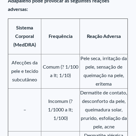
Adapaleno pode provocar as seguintes reações
adversas:
Sistema
Corporal
Frequência
Reação Adversa
(MedDRA)
Pele seca, irritação da
Afecções da
Comum (? 1/100
pele, sensação de
pele e tecido
a lt; 1/10)
queimação na pele,
subcutâneo
eritema
Dermatite de contato,
Incomum (?
desconforto da pele,
–
1/1000 a lt;
queimadura solar,
1/100)
prurido, esfoliação da
pele, acne
Dermatite alérgica