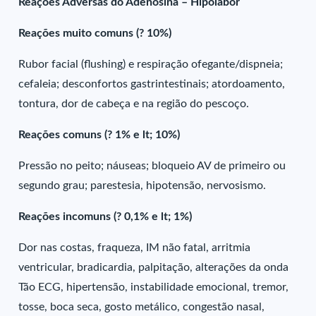
Reações Adversas do Adenosina – Hipolabor
Reações muito comuns (? 10%)
Rubor facial (flushing) e respiração ofegante/dispneia;
cefaleia; desconfortos gastrintestinais; atordoamento,
tontura, dor de cabeça e na região do pescoço.
Reações comuns (? 1% e lt; 10%)
Pressão no peito; náuseas; bloqueio AV de primeiro ou
segundo grau; parestesia, hipotensão, nervosismo.
Reações incomuns (? 0,1% e lt; 1%)
Dor nas costas, fraqueza, IM não fatal, arritmia
ventricular, bradicardia, palpitação, alterações da onda
Tão ECG, hipertensão, instabilidade emocional, tremor,
tosse, boca seca, gosto metálico, congestão nasal,