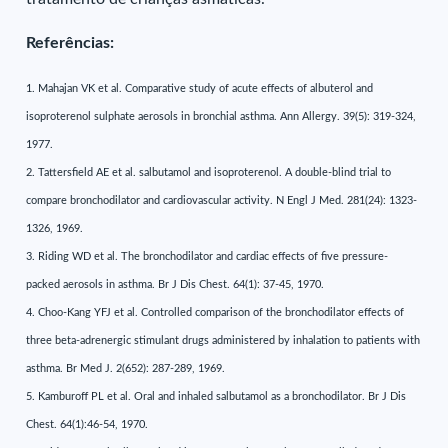
Referências:
1. Mahajan VK et al. Comparative study of acute effects of albuterol and
isoproterenol sulphate aerosols in bronchial asthma. Ann Allergy. 39(5): 319-324,
1977.
2. Tattersfield AE et al. salbutamol and isoproterenol. A double-blind trial to
compare bronchodilator and cardiovascular activity. N Engl J Med. 281(24): 1323-
1326, 1969.
3. Riding WD et al. The bronchodilator and cardiac effects of five pressure-
packed aerosols in asthma. Br J Dis Chest. 64(1): 37-45, 1970.
4. Choo-Kang YFJ et al. Controlled comparison of the bronchodilator effects of
three beta-adrenergic stimulant drugs administered by inhalation to patients with
asthma. Br Med J. 2(652): 287-289, 1969.
5. Kamburoff PL et al. Oral and inhaled salbutamol as a bronchodilator. Br J Dis
Chest. 64(1):46-54, 1970.