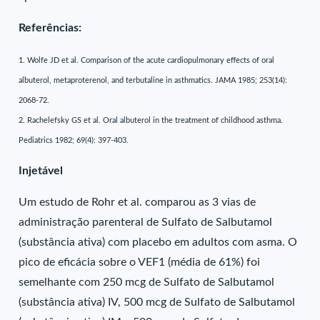
Referências:
1. Wolfe JD et al. Comparison of the acute cardiopulmonary effects of oral
albuterol, metaproterenol, and terbutaline in asthmatics. JAMA 1985; 253(14):
2068-72.
2. Rachelefsky GS et al. Oral albuterol in the treatment of childhood asthma.
Pediatrics 1982; 69(4): 397-403.
Injetável
Um estudo de Rohr et al. comparou as 3 vias de
administração parenteral de Sulfato de Salbutamol
(substância ativa) com placebo em adultos com asma. O
pico de eficácia sobre o VEF1 (média de 61%) foi
semelhante com 250 mcg de Sulfato de Salbutamol
(substância ativa) IV, 500 mcg de Sulfato de Salbutamol