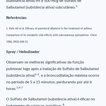
(substância ativa) IM e 500 mcg de Sulfato de
1
Salbutamol (substância ativa) subcutâneo.
Referências:
1. Rohr AS et al. Efficacy of parenteral albuterol in the treatment of asthma.
Comparison of its metabolic side effects with subcutaneous epinephrine. Chest
1986; 89(3):348-51.
Spray / Nebulizador
Observam-se melhoras significativas da função
pulmonar logo após a inalação de Sulfato de Salbutamol
1-3
(substância ativa)
, e a broncodilatação máxima ocorre
no período de 5 a 15 minutos, perdurando por até 6
1,4-7
horas.
O Sulfato de Salbutamol (substância ativa) é eficaz no
8
tratamento de crianças asmáticas.