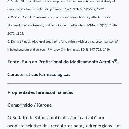
6. Snider GL et al. Albuterol and isoproterenol aerosols. A controlled study of
duration of effect in asthmatic patients. JAMA. 221(7): 682-685, 1972.
7. Wolfe JD et al. Comparison of the acute cardiopulmonary effects of oral
albuterol, metaproterenol, and terbutaline in asthmatics. JAMA. 253(14): 2068-
2072, 1985.
8. Kemp JP et al. Albuterol treatment for children with asthma: a comparison of
inhaled powder and aerosol. J Allergy Clin Immunol. 83(3): 697-702, 1989.
®
Fonte: Bula do Profissional do Medicamento Aerolin
.
Características Farmacológicas
Propriedades farmacodinâmicas
Comprimido / Xarope
O Sulfato de Salbutamol (substância ativa) é um
agonista seletivo dos receptores beta
-adrenérgicos. Em
2