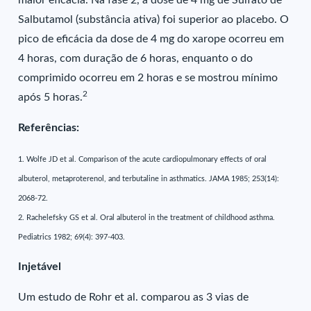
maior eficácia. Na fase 2, a dose de 4 mg de Sulfato de
Salbutamol (substância ativa) foi superior ao placebo. O
pico de eficácia da dose de 4 mg do xarope ocorreu em
4 horas, com duração de 6 horas, enquanto o do
comprimido ocorreu em 2 horas e se mostrou mínimo
2
após 5 horas.
Referências:
1. Wolfe JD et al. Comparison of the acute cardiopulmonary effects of oral
albuterol, metaproterenol, and terbutaline in asthmatics. JAMA 1985; 253(14):
2068-72.
2. Rachelefsky GS et al. Oral albuterol in the treatment of childhood asthma.
Pediatrics 1982; 69(4): 397-403.
Injetável
Um estudo de Rohr et al. comparou as 3 vias de