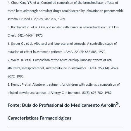
4. Choo-Kang YFJ et al. Controlled comparison of the bronchodilator effects of
three beta-adrenergic stimulant drugs administered by inhalation to patients with
asthma. Br Med J. 2(652): 287-289, 1969.
5. Kamburoff PL et al. Oral and inhaled salbutamol as a bronchodilator. Br J Dis
Chest. 64(1):46-54, 1970.
6. Snider GL et al. Albuterol and isoproterenol aerosols. A controlled study of
duration of effect in asthmatic patients. JAMA. 221(7): 682-685, 1972.
7. Wolfe JD et al. Comparison of the acute cardiopulmonary effects of oral
albuterol, metaproterenol, and terbutaline in asthmatics. JAMA. 253(14): 2068-
2072, 1985.
8. Kemp JP et al. Albuterol treatment for children with asthma: a comparison of
inhaled powder and aerosol. J Allergy Clin Immunol. 83(3): 697-702, 1989.
®
Fonte: Bula do Profissional do Medicamento Aerolin
.
Características Farmacológicas