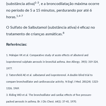
1-3
(substância ativa)
, e a broncodilatação máxima ocorre
no período de 5 a 15 minutos, perdurando por até 6
1,4-7
horas.
O Sulfato de Salbutamol (substância ativa) é eficaz no
8
tratamento de crianças asmáticas.
Referências:
1. Mahajan VK et al. Comparative study of acute effects of albuterol and
isoproterenol sulphate aerosols in bronchial asthma. Ann Allergy. 39(5): 319-324,
1977.
2. Tattersfield AE et al. salbutamol and isoproterenol. A double-blind trial to
compare bronchodilator and cardiovascular activity. N Engl J Med. 281(24): 1323-
1326, 1969.
3. Riding WD et al. The bronchodilator and cardiac effects of five pressure-
packed aerosols in asthma. Br J Dis Chest. 64(1): 37-45, 1970.