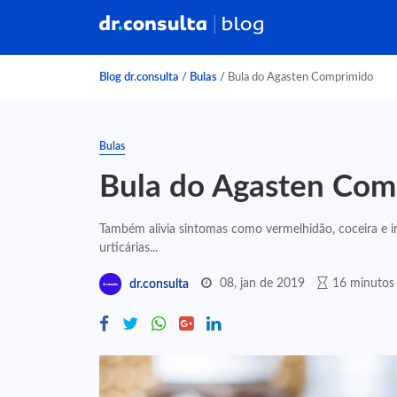
Blog dr.consulta
/
Bulas
/
Bula do Agasten Comprimido
Bulas
Bula do Agasten Com
Também alivia sintomas como vermelhidão, coceira e i
urticárias...
08, jan de 2019
16 minutos 
dr.consulta