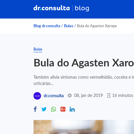
Blog dr.consulta
/
Bulas
/
Bula do Agasten Xarope
Bulas
Bula do Agasten Xar
Também alivia sintomas como vermelhidão, coceira e i
urticárias...
08, jan de 2019
16 minutos 
dr.consulta