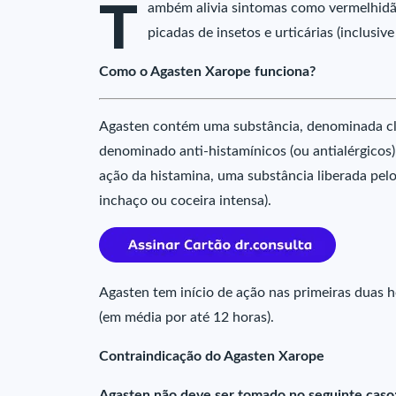
T
ambém alivia sintomas como vermelhidão
picadas de insetos e urticárias (inclusi
Como o Agasten Xarope funciona?
Agasten contém uma substância, denominada c
denominado anti-histamínicos (ou antialérgicos)
ação da histamina, uma substância liberada pelo
inchaço ou coceira intensa).
Agasten tem início de ação nas primeiras duas 
(em média por até 12 horas).
Contraindicação do Agasten Xarope
Agasten não deve ser tomado no seguinte caso