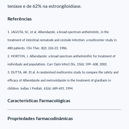
teníase e de 62% na estrongiloidíase.
Referências
1. JAGOTA, SC. et al. Albendazole, a broad-spectrum anthelmintic, in the
treatment of intestinal nematode and cestode infection: a multicenter study in
480 patients. Clin Ther, 8(2): 226-23, 1986.
2. HORTON, J. Albendazole: a broad spectrum anthelminthic for treatment of
individuals and populations. Curr Opin Infect Dis, 15(6): 599- 608, 2002.
3. DUTTA, AK. Et al. A randomised multicentre study to compare the safety and
efficacy of Albendazole and metronidazole in the treatment of giardiasis in
children. Indian J Pediatr, 61(6): 689-693, 1994.
Características Farmacológicas
Propriedades farmacodinâmicas