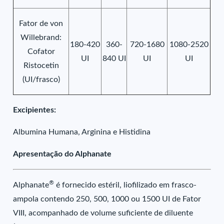
Fator de von
Willebrand:
180-420
360-
720-1680
1080-2520
Cofator
UI
840 UI
UI
UI
Ristocetin
(UI/frasco)
Excipientes:
Albumina Humana, Arginina e Histidina
Apresentação do Alphanate
®
Alphanate
é fornecido estéril, liofilizado em frasco-
ampola contendo 250, 500, 1000 ou 1500 UI de Fator
VIII, acompanhado de volume suficiente de diluente