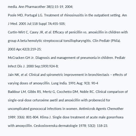
media. Ann Pharmacother 38(1):15-19, 2004;
Poole MD, Portugal LG. Treatment of rhinosinusitis in the outpatient setting. Am
J Med. 2005 Jul;118 Suppl 7A:45S-50S;
Curtin-Wirt C, Casey JR,
et al.
Efficacy of penicillin vs. amoxicillin in children with
group A beta hemolytic streptococcal tonsillopharyngitis. Clin Pediatr (Phila).
2003 Apr;42(3):219-25;
McCracken GH Jr. Diagnosis and management of pneumonia in children. Pediatr
Infect Dis J. 2000 Sep;19(9):924-8;
Jain NK,
et al
. Clinical and spirometric improvement in bronchiectasis – effects of
varying doses of amoxycillin. Lung India. 1991 Aug; 9(3): 90-4
Baddour LM, Gibbs RS, Mertz G, Cocchetto DM, Noble RC. Clinical comparison of
single-oral-dose cefuroxime axetil and amoxicillin with probenecid for
uncomplicated gonococcal infections in women. Antimicrob Agents Chemother
1989; 33(6): 801-804. Klima J. Single dose treatment of acute male gonorrhoea
with amoxycillin. Ceskoslovenska dermatologie 1978; 53(2): 118-23.