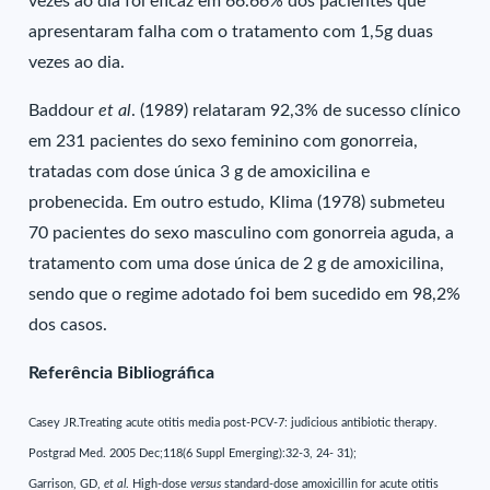
vezes ao dia foi eficaz em 66.66% dos pacientes que
apresentaram falha com o tratamento com 1,5g duas
vezes ao dia.
Baddour
et al
. (1989) relataram 92,3% de sucesso clínico
em 231 pacientes do sexo feminino com gonorreia,
tratadas com dose única 3 g de amoxicilina e
probenecida. Em outro estudo, Klima (1978) submeteu
70 pacientes do sexo masculino com gonorreia aguda, a
tratamento com uma dose única de 2 g de amoxicilina,
sendo que o regime adotado foi bem sucedido em 98,2%
dos casos.
Referência Bibliográfica
Casey JR.Treating acute otitis media post-PCV-7: judicious antibiotic therapy.
Postgrad Med. 2005 Dec;118(6 Suppl Emerging):32-3, 24- 31);
Garrison, GD,
et al
. High-dose
versus
standard-dose amoxicillin for acute otitis