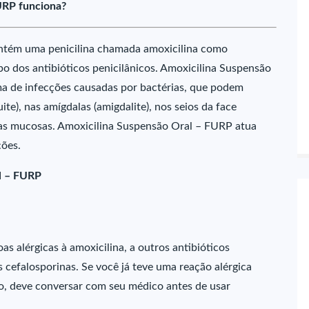
URP funciona?
ntém uma penicilina chamada amoxicilina como
upo dos antibióticos penicilânicos. Amoxicilina Suspensão
a de infecções causadas por bactérias, que podem
e), nas amígdalas (amigdalite), nos seios da face
 e nas mucosas. Amoxicilina Suspensão Oral – FURP atua
ções.
l – FURP
 alérgicas à amoxicilina, a outros antibióticos
s cefalosporinas. Se você já teve uma reação alérgica
o, deve conversar com seu médico antes de usar